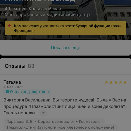
4.1 км • ул. Кальварийская
Многопрофильный медицинский центр
Комплексная диагностика вестибулярной функции (очки
Френцеля)
Показать ещё
Отзывы
83
Татьяна
4 мая 2026
Отзыв подтвержден
Виктория Васильевна, Вы творите чудеса!  Была у Вас на 
процедуре "Плазмолифтинг лица, шеи и зоны декольте". 
Очень пережи...
Таранова В. В. - Дерматовенеролог • Косметолог
Плазмолифтинг (аутологичное клеточное омоложение)