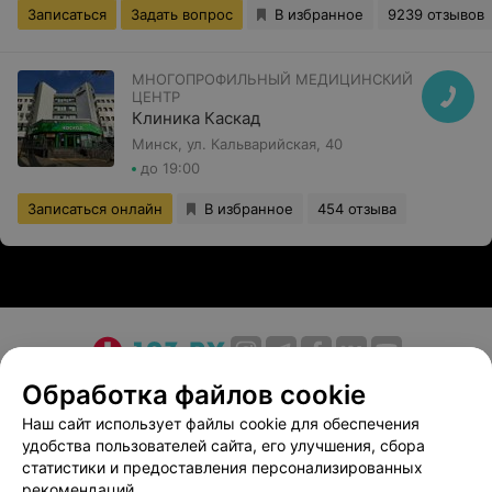
Записаться
Задать вопрос
В избранное
9239 отзывов
МНОГОПРОФИЛЬНЫЙ МЕДИЦИНСКИЙ
ЦЕНТР
Клиника Каскад
Минск, ул. Кальварийская, 40
до 19:00
Записаться онлайн
В избранное
454 отзыва
О проекте
Новости проекта
Размещение рекламы
Обработка файлов cookie
Медицинский маркетинг
Публичный договор
Наш сайт использует файлы cookie для обеспечения
удобства пользователей сайта, его улучшения, сбора
Пользовательское соглашение
Способы оплаты
статистики и предоставления персонализированных
Вакансии
Партнеры
рекомендаций.